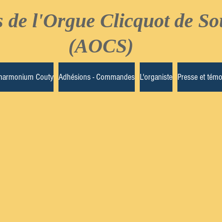
 de l'Orgue Clicquot de So
(AOCS)
'harmonium Couty
Adhésions - Commandes
L'organiste
Presse et témo