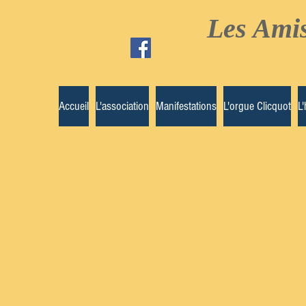
Les Amis
Accueil
L'association
Manifestations
L'orgue Clicquot
L